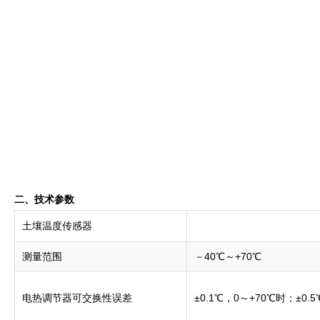
二、技术参数
土壤温度传感器
测量范围
－40℃～+70℃
电热调节器可交换性误差
±0.1℃，0～+70℃时；±0.5