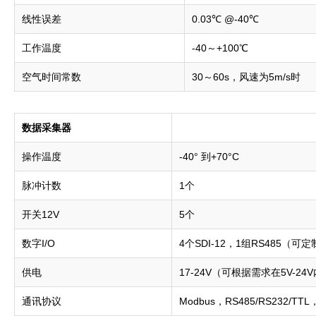
线性误差
0.03℃ @-40℃
工作温度
-40～+100℃
空气时间常数
30～60s，风速为5m/s时
数据采集器
操作温度
-40° 到+70°C
脉冲计数
1个
开关12V
5个
数字I/O
4个SDI-12，1组RS485（可定制
供电
17-24V（可根据需求在5V-24
通讯协议
Modbus，RS485/RS232/TT