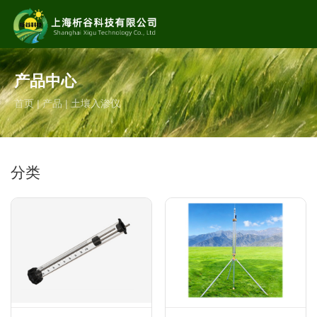
专业的
生态、农业、环境科研仪器制造服务商
产品中心
服务热线
首页
|
产品
|
土壤入渗仪
13062806842（微信同号） 13166155501
分类
邮箱
shxgkj_tech@163.com