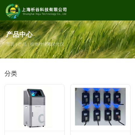
专业的
生态、农业、环境科研仪器制造服务商
产品中心
服务热线
首页
|
产品
|
植物叶绿素荧光仪
13062806842（微信同号） 13166155501
分类
邮箱
shxgkj_tech@163.com