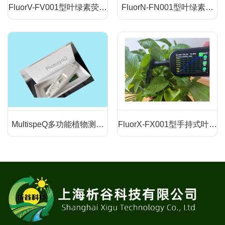
FluorV-FV001型叶绿素荧光
FluorN-FN001型叶绿素荧
成像系统
光传感器网络
MultispeQ多功能植物测量
FluorX-FX001型手持式叶绿
仪
素荧光仪
重视每一位客户 ，注重每一个细节、为用户提供更多、更优
质的产品和服务！
联系我们