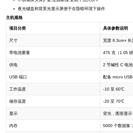
夜光键盘和背景光显示屏便于在昏暗环境下操作
主机规格
项目分类
具体参数说明
尺寸
宽度 8.3cm× 长度
带电池重量
475 克（1.05 
供电
2 节碱性 C 电
USB 端口
配备 micro 
工作温度
-10 至 60℃
储存温度
-20 至 70℃
显示
背光，图形显示
内存
5000 个数据