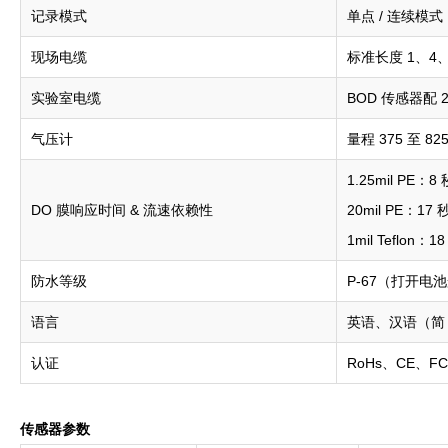
记录模式
单点 / 连续模
现场电缆
标准长度 1、4、
实验室电缆
BOD 传感器配 2
气压计
量程 375 至 8
1.25mil PE：8
DO 膜响应时间 & 流速依赖性
20mil PE：17 
1mil Teflon：1
防水等级
P-67（打开电
语言
英语、汉语（简
认证
RoHs、CE、FC
传感器参数