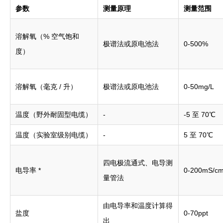
参数
测量原理
测量范围
溶解氧（% 空气饱和
极谱法或原电池法
0-500%
度）
溶解氧（毫克 / 升）
极谱法或原电池法
0-50mg/L
温度（野外耐固型电缆）
-
-5 至 70℃
温度（实验室级别电缆）
-
5 至 70℃
四电极流通式、电导测
电导率 *
0-200mS/c
量管法
由电导率和温度计算得
盐度
0-70ppt
出