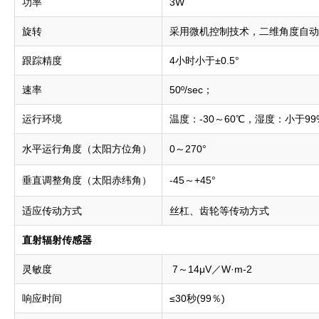
功率
3W
旋转
采用微机控制技术，二维角度自动
跟踪精度
4小时小于±0.5°
速率
50º/sec；
运行环境
温度：-30～60℃，湿度：小于9
水平运行角度（太阳方位角）
0～270°
垂直调整角度（太阳赤纬角）
-45～+45°
适应传动方式
丝杠、齿轮等传动方式
直射辐射传感器
灵敏度
7～14μV／W·m-2
响应时间
≤30秒(99％)