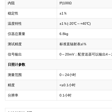
内阻
约100Ω
稳定性
±1％
温度特性
±1％(-20℃～+40℃)
仪器总重量
6.8kg
测试精度
标准直辐射表±l％
信号输出
0～20mV；配变送器可以输出4～2
日照计参数
测量范围
0～24小时
精度
<±0.1小时
分辨率
0.1小时