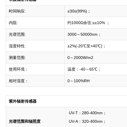
时间响应:
≤30s(99%)；
内阻:
约1000Ω余弦:≤±10% ；
光谱范围:
3000～50000nm；
湿度特性:
±2%(-20℃至+40℃)；
测量范围:
0～2000W/m2
使用环境：
温度：-40～65℃；
相对湿度：
0～100%RH
紫外
辐射传感器
UV-T：280-400nm；
光谱范围和辐照度
UV-A：320-400nm；