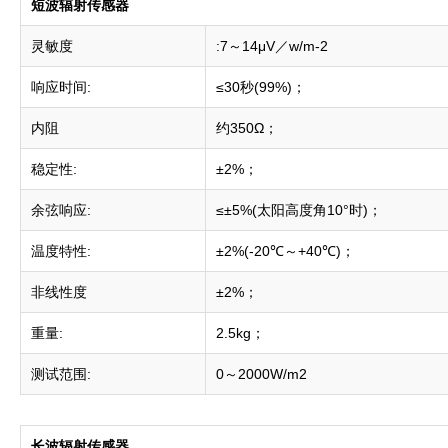
短波辐射传感器
灵敏度
:7～14μV／w/m-2
响应时间:
≤30秒(99%)；
内阻
约350Ω；
稳定性:
±2%；
余弦响应:
≤±5%(太阳高度角10°时)；
温度特性:
±2%(-20℃～+40℃)；
非线性度
±2%；
重量:
2.5kg；
测试范围:
0～2000W/m2
长波辐射传感器