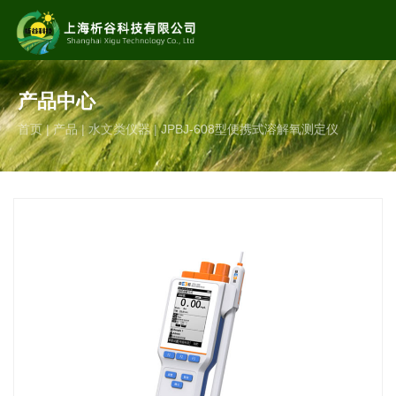
专业的
生态、农业、环境科研仪器制造服务商
产品中心
服务热线
首页
|
产品
|
水文类仪器
|
JPBJ-608型便携式溶解氧测定仪
13062806842（微信同号） 13166155501
邮箱
shxgkj_tech@163.com